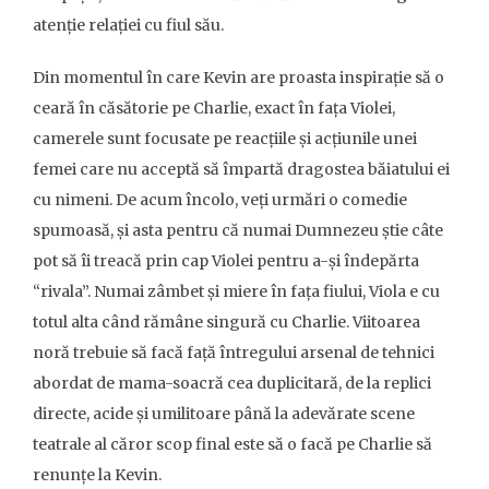
atenție relației cu fiul său.
Din momentul în care Kevin are proasta inspirație să o
ceară în căsătorie pe Charlie, exact în fața Violei,
camerele sunt focusate pe reacțiile și acțiunile unei
femei care nu acceptă să împartă dragostea băiatului ei
cu nimeni. De acum încolo, veți urmări o comedie
spumoasă, și asta pentru că numai Dumnezeu știe câte
pot să îi treacă prin cap Violei pentru a-și îndepărta
“rivala”. Numai zâmbet și miere în fața fiului, Viola e cu
totul alta când rămâne singură cu Charlie. Viitoarea
noră trebuie să facă față întregului arsenal de tehnici
abordat de mama-soacră cea duplicitară, de la replici
directe, acide și umilitoare până la adevărate scene
teatrale al căror scop final este să o facă pe Charlie să
renunțe la Kevin.