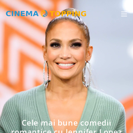
Cele mai bune comedii
romantice cu Jennifer Lopez