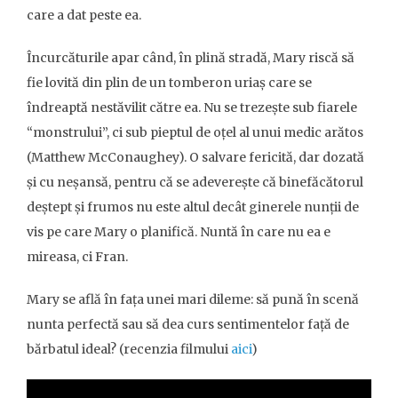
care a dat peste ea.
Încurcăturile apar când, în plină stradă, Mary riscă să
fie lovită din plin de un tomberon uriaș care se
îndreaptă nestăvilit către ea. Nu se trezește sub fiarele
“monstrului”, ci sub pieptul de oțel al unui medic arătos
(Matthew McConaughey). O salvare fericită, dar dozată
și cu neșansă, pentru că se adeverește că binefăcătorul
deștept și frumos nu este altul decât ginerele nunții de
vis pe care Mary o planifică. Nuntă în care nu ea e
mireasa, ci Fran.
Mary se află în fața unei mari dileme: să pună în scenă
nunta perfectă sau să dea curs sentimentelor față de
bărbatul ideal? (recenzia filmului
aici
)