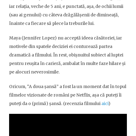
iar relația, veche de 5 ani, e punctată, așa, de ochii lumii
(sau ai genului) cu câteva drăgălășenii de dimineață,
înainte ca fiecare să plece la treburile lui.
Maya (Jennifer Lopez) nu acceptă ideea căsătoriei, iar
motivele din spatele deciziei ei conturează partea
dramatică a filmului. În rest, obișnuitul subiect al luptei
pentru reușita în carieră, ambalat în multe faze hilare și
pe alocuri neverosimile.
Oricum, “A doua șansă” a fost la un moment dat în topul
filmelor vizionate de români pe Netflix, așa că puteți îi
puteți da o (primă) șansă. (recenzia filmului
aici
)