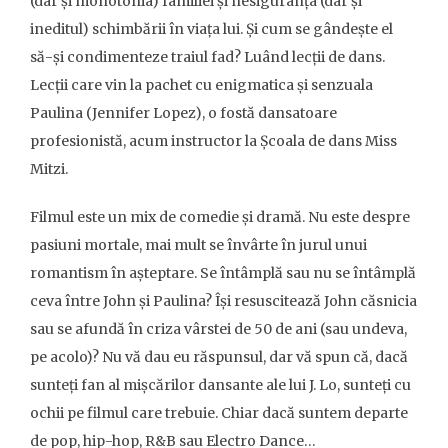
(dar și monotonia) familiei și nesiguranța (dar și
ineditul) schimbării în viața lui. Și cum se gândește el
să-și condimenteze traiul fad? Luând lecții de dans.
Lecții care vin la pachet cu enigmatica și senzuala
Paulina (Jennifer Lopez), o fostă dansatoare
profesionistă, acum instructor la Școala de dans Miss
Mitzi.
Filmul este un mix de comedie și dramă. Nu este despre
pasiuni mortale, mai mult se învârte în jurul unui
romantism în așteptare. Se întâmplă sau nu se întâmplă
ceva între John și Paulina? Își resuscitează John căsnicia
sau se afundă în criza vârstei de 50 de ani (sau undeva,
pe acolo)? Nu vă dau eu răspunsul, dar vă spun că, dacă
sunteți fan al mișcărilor dansante ale lui J. Lo, sunteți cu
ochii pe filmul care trebuie. Chiar dacă suntem departe
de pop, hip-hop, R&B sau Electro Dance…