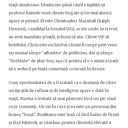
viață sănătoase. Sănătoase până când e ispitită să
probeze hainele unei cliente bogate și tocmai atunci
apare și prințul. El este Christopher Marshall (Ralph
Fiennes), candidat la Senatul USA, acolo unde, în trecut,
au avut mandate și tatăl, și bunicul său. Client VIP al
hotelului, Chris este un bărbat căruia îi curge prin vene
nu numai sânge “albastru” de politician, dar și sânge
“fierbinte” de play-boy, așa că pentru el e o nimica toată
să o seducă pe biata cameristă crescută în Bronx.
Cum oportunitatea de a fi tratată ca o doamnă de către
un tip atât de rafinat și de inteligent apare o dată în
viață, Marisa e tentată să mai păstreze încă un pic visul
cu iz romantic. Un vis în care și ea este un personaj din
lumea “bună”. Realitatea este însă că fără haine de firmă
și fără bijuterii, ar rămâne, pentru clientela elevată a