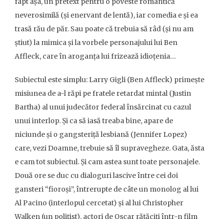
fapt așa, un pretext pentru o poveste romantică
neverosimilă (și enervant de lentă), iar comedia e și ea
trasă rău de păr. Sau poate că trebuia să râd (și nu am
știut) la mimica și la vorbele personajului lui Ben
Affleck, care în aroganța lui frizează idioțenia…
Subiectul este simplu: Larry Gigli (Ben Affleck) primește
misiunea de a-l răpi pe fratele retardat mintal (Justin
Bartha) al unui judecător federal însărcinat cu cazul
unui interlop. Și ca să iasă treaba bine, apare de
niciunde și o gangsteriță lesbiană (Jennifer Lopez)
care, vezi Doamne, trebuie să îl supravegheze. Gata, ăsta
e cam tot subiectul. Și cam astea sunt toate personajele.
Două ore se duc cu dialoguri lascive între cei doi
gansteri “fioroși”, întrerupte de câte un monolog al lui
Al Pacino (interlopul cercetat) și al lui Christopher
Walken (un polițist), actori de Oscar rătăciți într-n film