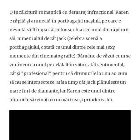
O încâlcitură romantică cu demaraj infracțional: Karen
e răpită și aruncată în portbagajul mașinii, pe care e
nevoită să îl împartă, culmea, chiar cu unul din răpitorii
săi, nimeni altul decât Jack (celebra scenă a
portbagajului, cotată ca unul dintre cele mai sexy
momente din cinematografie). Rămâne de văzut cum se
vor încurca unul pe celălalt în viitor, atât sentimental,
cât și “profesional”, pentru că drumurile lor nu au cum
să nu se intersecteze, atâta timp cât Jack plănuiește un
mare furt de diamante, iar Karen este unul dintre
ofițerii însărcinați cu urmărirea și prinderea lui.