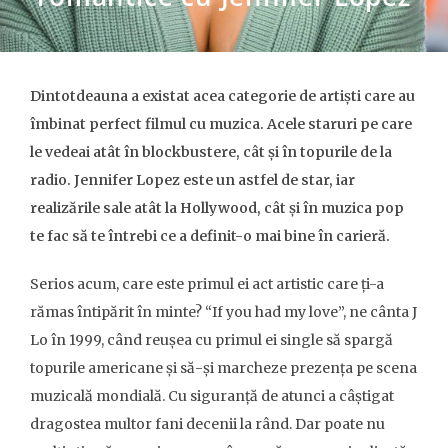
Dintotdeauna a existat acea categorie de artiști care au
îmbinat perfect filmul cu muzica. Acele staruri pe care
le vedeai atât în blockbustere, cât și în topurile de la
radio. Jennifer Lopez este un astfel de star, iar
realizările sale atât la Hollywood, cât și în muzica pop
te fac să te întrebi ce a definit-o mai bine în carieră.
Serios acum, care este primul ei act artistic care ți-a
rămas întipărit în minte? “If you had my love”, ne cânta J
Lo în 1999, când reușea cu primul ei single să spargă
topurile americane și să-și marcheze prezența pe scena
muzicală mondială. Cu siguranță de atunci a câștigat
dragostea multor fani decenii la rând. Dar poate nu