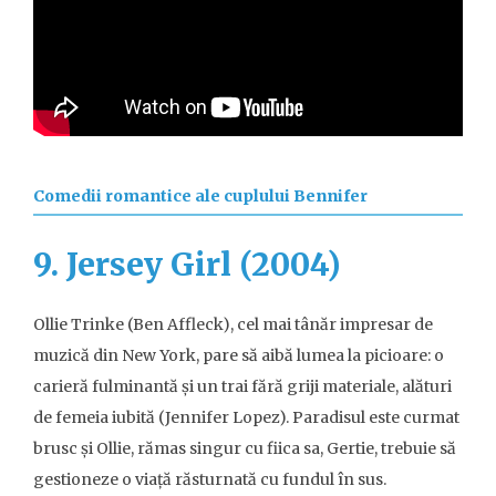
Comedii romantice ale cuplului Bennifer
9. Jersey Girl (2004)
Ollie Trinke (Ben Affleck), cel mai tânăr impresar de
muzică din New York, pare să aibă lumea la picioare: o
carieră fulminantă și un trai fără griji materiale, alături
de femeia iubită (Jennifer Lopez). Paradisul este curmat
brusc și Ollie, rămas singur cu fiica sa, Gertie, trebuie să
gestioneze o viață răsturnată cu fundul în sus.