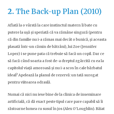
2.
The Back-up Plan (2010)
Aflată la o vârstă la care instinctul matern îi bate cu
putere la ușă și speriată că va rămâne singură (pentru
că din familie nu i-a rămas mai decât o bunică, și aceasta
plasată într-un cămin de bătrâni), lui Zoe (Jennifer
Lopez) i se pune pata că trebuie să facă un copil. Dar ce
să facă când soarta a fost de-a dreptul zgârcită cu ea la
capitolul viață amoroasă și nu i-a scos în cale bărbatul
ideal? Apelează la planul de rezervă: un tată surogat
pentru viitoarea odraslă.
Numai că nici nu iese bine de la clinica de inseminare
artificială, că dă exact peste tipul care pare capabil să îi
răstoarne lumea cu susul în jos (Alex O’Loughlin). Băiat