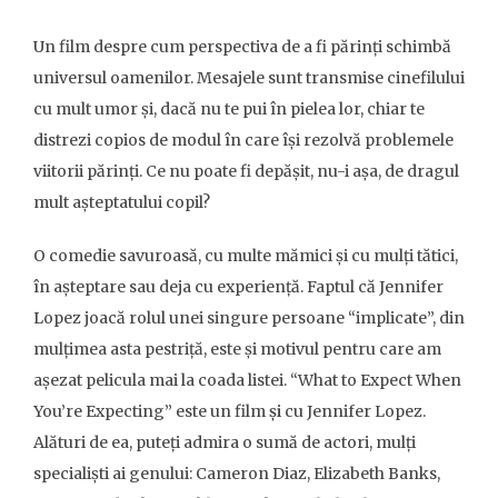
Un film despre cum perspectiva de a fi părinți schimbă
universul oamenilor. Mesajele sunt transmise cinefilului
cu mult umor și, dacă nu te pui în pielea lor, chiar te
distrezi copios de modul în care își rezolvă problemele
viitorii părinți. Ce nu poate fi depășit, nu-i așa, de dragul
mult așteptatului copil?
O comedie savuroasă, cu multe mămici și cu mulți tătici,
în așteptare sau deja cu experiență. Faptul că Jennifer
Lopez joacă rolul unei singure persoane “implicate”, din
mulțimea asta pestriță, este și motivul pentru care am
așezat pelicula mai la coada listei. “What to Expect When
You’re Expecting” este un film
și
cu Jennifer Lopez.
Alături de ea, puteți admira o sumă de actori, mulți
specialiști ai genului: Cameron Diaz, Elizabeth Banks,