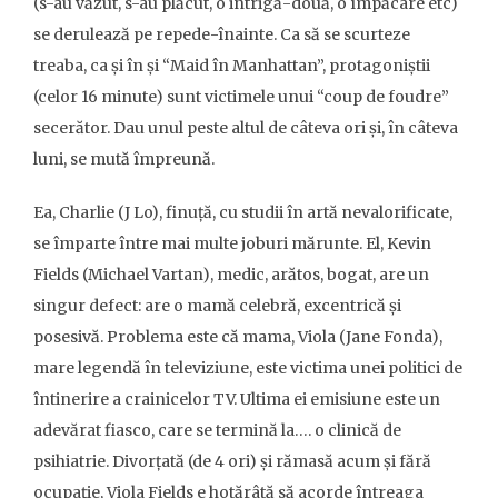
(s-au văzut, s-au plăcut, o intrigă-două, o împăcare etc)
se derulează pe repede-înainte. Ca să se scurteze
treaba, ca și în și “Maid în Manhattan”, protagoniștii
(celor 16 minute) sunt victimele unui “coup de foudre”
secerător. Dau unul peste altul de câteva ori și, în câteva
luni, se mută împreună.
Ea, Charlie (J Lo), finuță, cu studii în artă nevalorificate,
se împarte între mai multe joburi mărunte. El, Kevin
Fields (Michael Vartan), medic, arătos, bogat, are un
singur defect: are o mamă celebră, excentrică și
posesivă. Problema este că mama, Viola (Jane Fonda),
mare legendă în televiziune, este victima unei politici de
întinerire a crainicelor TV. Ultima ei emisiune este un
adevărat fiasco, care se termină la…. o clinică de
psihiatrie. Divorțată (de 4 ori) și rămasă acum și fără
ocupație, Viola Fields e hotărâtă să acorde întreaga