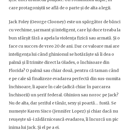
care protagoniștii se află de o parte și de alta a legii.
Jack Foley (George Clooney) este un spărgător de bănci
cu vechime, șarmant și inteligent, care își duce treaba la
bun sfârșit fără a apela la violența fizică sau armată. Și o
face cu succes de vreo 20 de ani. Dar ce valoare mai are
inteligența lui când ghinionul se hotărăște să îi dea o
palmă și îl trimite direct la Glades, o închisoare din
Florida? O palmă sau chiar două, pentru că taman când
e pe cale să finalizeze evadarea perfectă din sus-numita
închisoare, îi apare în cale (adică chiar în parcarea
închisorii) un șerif federal. Ghinion sau noroc pe Jack?
Nu de alta, dar șeriful e tânăr, sexy și poartă… fustă. Se
numește Karen Sisco (Jennifer Lopez) și chiar dacă nu
reușește să-i zădărnicească evadarea, îi încurcă un pic
inima lui Jack. Și el pe a ei.