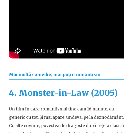
Mai multă comedie, mai puțin romantism
4. Monster-in-Law (2005)
Un film în care romantismul ține cam 16 minute, cu
generic cu tot. Și mai apare, undeva, pe la deznodământ.
Cu alte cuvinte, povestea de dragoste după rețeta clasică