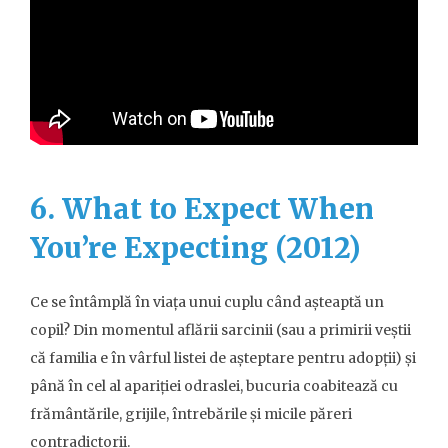
6. What to Expect When
You’re Expecting (2012)
Ce se întâmplă în viața unui cuplu când așteaptă un
copil? Din momentul aflării sarcinii (sau a primirii veștii
că familia e în vârful listei de așteptare pentru adopții) și
până în cel al apariției odraslei, bucuria coabitează cu
frământările, grijile, întrebările și micile păreri
contradictorii.