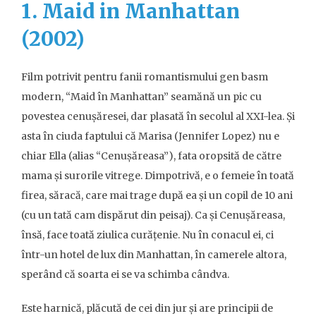
1. Maid in Manhattan
(2002)
Film potrivit pentru fanii romantismului gen basm
modern, “Maid în Manhattan” seamănă un pic cu
povestea cenușăresei, dar plasată în secolul al XXI-lea. Și
asta în ciuda faptului că Marisa (Jennifer Lopez) nu e
chiar Ella (alias “Cenușăreasa”), fata oropsită de către
mama și surorile vitrege. Dimpotrivă, e o femeie în toată
firea, săracă, care mai trage după ea și un copil de 10 ani
(cu un tată cam dispărut din peisaj). Ca și Cenușăreasa,
însă, face toată ziulica curățenie. Nu în conacul ei, ci
într-un hotel de lux din Manhattan, în camerele altora,
sperând că soarta ei se va schimba cândva.
Este harnică, plăcută de cei din jur și are principii de