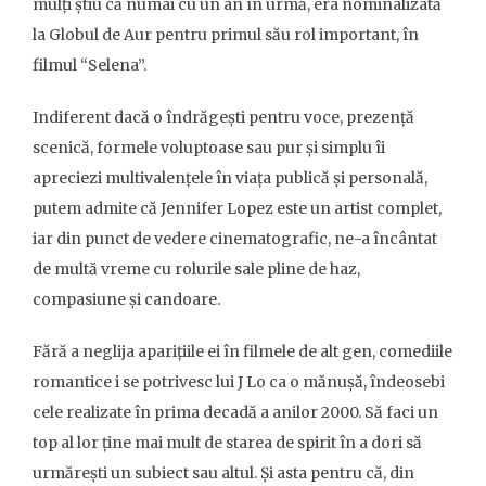
mulți știu că numai cu un an în urmă, era nominalizată
la Globul de Aur pentru primul său rol important, în
filmul “Selena”.
Indiferent dacă o îndrăgești pentru voce, prezență
scenică, formele voluptoase sau pur și simplu îi
apreciezi multivalențele în viața publică și personală,
putem admite că Jennifer Lopez este un artist complet,
iar din punct de vedere cinematografic, ne-a încântat
de multă vreme cu rolurile sale pline de haz,
compasiune și candoare.
Fără a neglija aparițiile ei în filmele de alt gen, comediile
romantice i se potrivesc lui J Lo ca o mănușă, îndeosebi
cele realizate în prima decadă a anilor 2000. Să faci un
top al lor ține mai mult de starea de spirit în a dori să
urmărești un subiect sau altul. Și asta pentru că, din