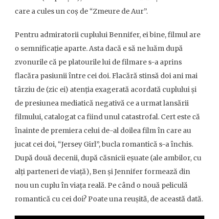
care a cules un coș de “Zmeure de Aur”.
Pentru admiratorii cuplului Bennifer, ei bine, filmul are
o semnificație aparte. Asta dacă e să ne luăm după
zvonurile că pe platourile lui de filmare s-a aprins
flacăra pasiunii între cei doi. Flacără stinsă doi ani mai
târziu de (zic ei) atenția exagerată acordată cuplului și
de presiunea mediatică negativă ce a urmat lansării
filmului, catalogat ca fiind unul catastrofal. Cert este că
înainte de premiera celui de-al doilea film în care au
jucat cei doi, “Jersey Girl”, bucla romantică s-a închis.
După două decenii, după căsnicii eșuate (ale ambilor, cu
alți parteneri de viață), Ben și Jennifer formează din
nou un cuplu în viața reală. Pe când o nouă peliculă
romantică cu cei doi? Poate una reușită, de această dată.