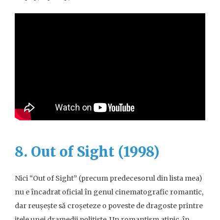
8. Out of Sight (1998)
Nici “Out of Sight” (precum predecesorul din lista mea)
nu e încadrat oficial în genul cinematografic romantic,
dar reușește să croșeteze o poveste de dragoste printre
ițele unei dramedii polițiste. Un romantism atipic, în