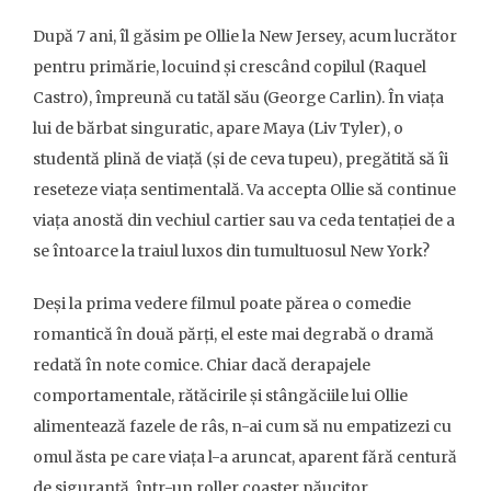
După 7 ani, îl găsim pe Ollie la New Jersey, acum lucrător
pentru primărie, locuind și crescând copilul (Raquel
Castro), împreună cu tatăl său (George Carlin). În viața
lui de bărbat singuratic, apare Maya (Liv Tyler), o
studentă plină de viață (și de ceva tupeu), pregătită să îi
reseteze viața sentimentală. Va accepta Ollie să continue
viața anostă din vechiul cartier sau va ceda tentației de a
se întoarce la traiul luxos din tumultuosul New York?
Deși la prima vedere filmul poate părea o comedie
romantică în două părți, el este mai degrabă o dramă
redată în note comice. Chiar dacă derapajele
comportamentale, rătăcirile și stângăciile lui Ollie
alimentează fazele de râs, n-ai cum să nu empatizezi cu
omul ăsta pe care viața l-a aruncat, aparent fără centură
de siguranță, într-un roller coaster năucitor.