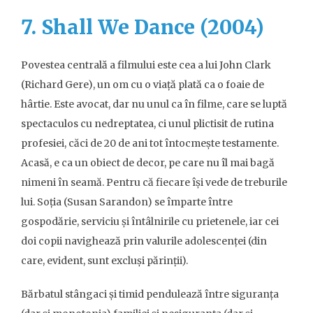
7. Shall We Dance (2004)
Povestea centrală a filmului este cea a lui John Clark
(Richard Gere), un om cu o viață plată ca o foaie de
hârtie. Este avocat, dar nu unul ca în filme, care se luptă
spectaculos cu nedreptatea, ci unul plictisit de rutina
profesiei, căci de 20 de ani tot întocmește testamente.
Acasă, e ca un obiect de decor, pe care nu îl mai bagă
nimeni în seamă. Pentru că fiecare își vede de treburile
lui. Soția (Susan Sarandon) se împarte între
gospodărie, serviciu și întâlnirile cu prietenele, iar cei
doi copii navighează prin valurile adolescenței (din
care, evident, sunt excluși părinții).
Bărbatul stângaci și timid pendulează între siguranța