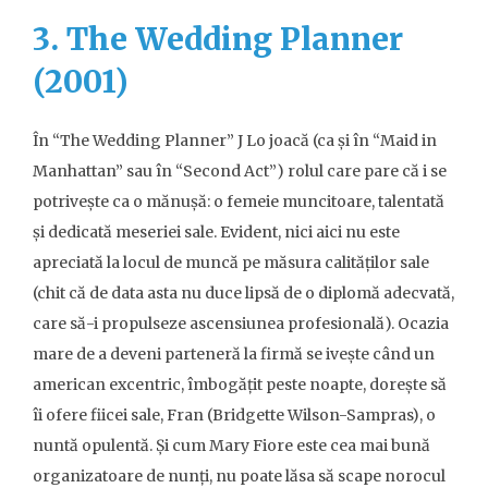
3. The Wedding Planner
(2001)
În “The Wedding Planner” J Lo joacă (ca și în “Maid in
Manhattan” sau în “Second Act”) rolul care pare că i se
potrivește ca o mănușă: o femeie muncitoare, talentată
și dedicată meseriei sale. Evident, nici aici nu este
apreciată la locul de muncă pe măsura calităților sale
(chit că de data asta nu duce lipsă de o diplomă adecvată,
care să-i propulseze ascensiunea profesională). Ocazia
mare de a deveni parteneră la firmă se ivește când un
american excentric, îmbogățit peste noapte, dorește să
îi ofere fiicei sale, Fran (Bridgette Wilson-Sampras), o
nuntă opulentă. Și cum Mary Fiore este cea mai bună
organizatoare de nunți, nu poate lăsa să scape norocul