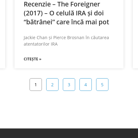
Recenzie – The Foreigner
(2017) – O celulă IRA și doi
“bătrânei” care încă mai pot
Jackie Chan și Pierce Brosnan în căutarea
atentatorilor IRA
CITEȘTE »
1
2
3
4
5