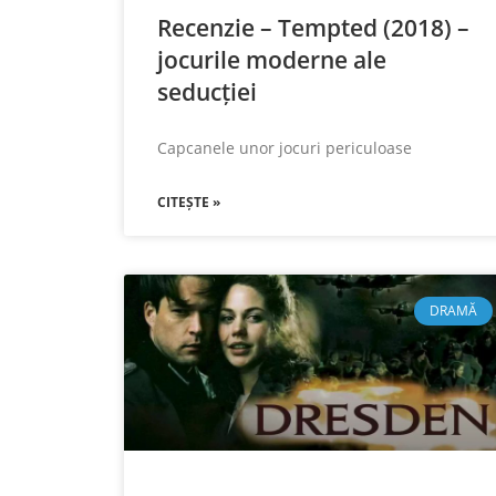
Recenzie – Tempted (2018) –
jocurile moderne ale
seducției
Capcanele unor jocuri periculoase
CITEȘTE »
DRAMĂ