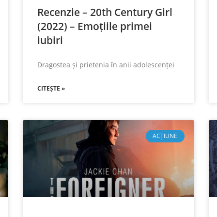
Recenzie – 20th Century Girl
(2022) – Emoțiile primei
iubiri
Dragostea și prietenia în anii adolescenței
CITEȘTE »
ACȚIUNE