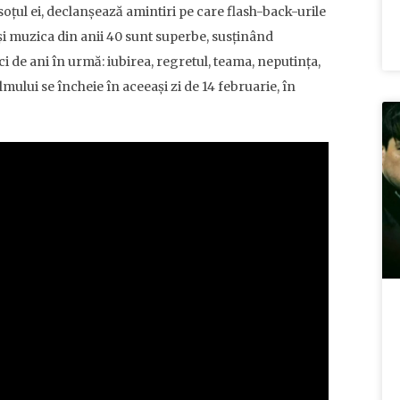
oțul ei, declanșează amintiri pe care flash-back-urile
e și muzica din anii 40 sunt superbe, susținând
ci de ani în urmă: iubirea, regretul, teama, neputința,
lmului se încheie în aceeași zi de 14 februarie, în