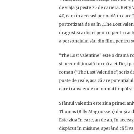
de viață și peste 75 de carieră. Betty
40, cam în aceeași perioadă în care 
portretizată de ea în „The Lost Vale
dragostea artistei pentru pentru actor
a personajului său din film, pentru s
“The Lost Valentine” este o dramă r
și necondiționată formă a ei. Deși pa
roman (“The Last Valentine”, scris d
poate de reale, așa că are potențialul 
care transcende nu numai timpul și sp
Sfântul Valentin este ziua primei ani
Thomas (Billy Magnussen) dar și a desp
Este ziua în care, an de an, în aceeaș
dispărut în misiune, sperând că îl va 