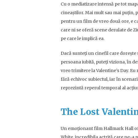
Cu o mediatizare intensă pe tot mapa
cineaștilor. Mai mult sau mai puțin,
pentru un film de vreo două ore, e c
care ni se oferă scene derulate de Ziu
pe care le implică ea.
Dacă sunteți un cinefil care dorește 
persoana iubită, puteți viziona, în de
vreo trimitere la Valentine’s Day. Eu r
fără echivoc subiectul, iar în scenari
reprezintă reperul temporal al acțiun
The Lost Valentin
Un emoționant film Hallmark Hall of
White, incredibila actriță care ne-a p