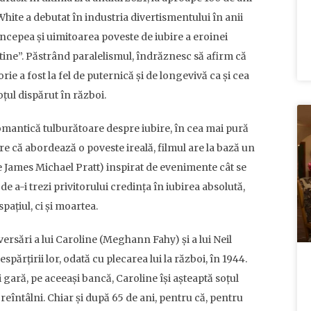
 White a debutat în industria divertismentului în anii
începea și uimitoarea poveste de iubire a eroinei
ntine”. Păstrând paralelismul, îndrăznesc să afirm că
ie a fost la fel de puternică și de longevivă ca și cea
oțul dispărut în război.
omantică tulburătoare despre iubire, în cea mai pură
re că abordează o poveste ireală, filmul are la bază un
e James Michael Pratt) inspirat de evenimente cât se
de a-i trezi privitorului credința în iubirea absolută,
ațiul, ci și moartea.
versări a lui Caroline (Meghann Fahy) și a lui Neil
ărțirii lor, odată cu plecarea lui la război, în 1944.
i gară, pe aceeași bancă, Caroline își așteaptă soțul
reîntâlni. Chiar și după 65 de ani, pentru că, pentru