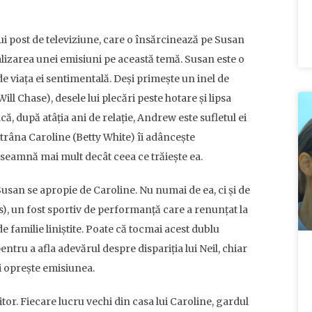
i post de televiziune, care o însărcinează pe Susan
alizarea unei emisiuni pe această temă. Susan este o
 viața ei sentimentală. Deși primește un inel de
ll Chase), desele lui plecări peste hotare și lipsa
ă, după atâția ani de relație, Andrew este sufletul ei
ătrâna Caroline (Betty White) îi adâncește
seamnă mai mult decât ceea ce trăiește ea.
Susan se apropie de Caroline. Nu numai de ea, ci și de
), un fost sportiv de performanță care a renunțat la
e familie liniștite. Poate că tocmai acest dublu
ntru a afla adevărul despre dispariția lui Neil, chiar
îi oprește emisiunea.
sitor. Fiecare lucru vechi din casa lui Caroline, gardul