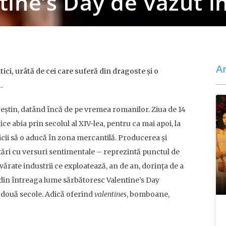
tine’s Day de văzut î
Ar
tici, urâtă de cei care suferă din dragoste și o
…
 creștin, datând încă de pe vremea romanilor. Ziua de 14
e abia prin secolul al XIV-lea, pentru ca mai apoi, la
anicii să o aducă în zona mercantilă. Producerea și
itări cu versuri sentimentale – reprezintă punctul de
ărate industrii ce exploatează, an de an, dorința de a
i din întreaga lume sărbătoresc Valentine’s Day
 două secole. Adică oferind
valentines
, bomboane,