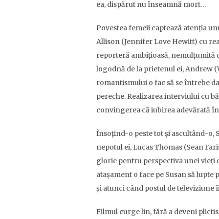
ea, dispărut nu înseamnă mort…
Povestea femeii captează atenția unu
Allison (Jennifer Love Hewitt) cu re
reporteră ambițioasă, nemulțumită de
logodnă de la prietenul ei, Andrew (Wi
romantismului o fac să se întrebe dac
pereche. Realizarea interviului cu b
convingerea că iubirea adevărată în
Însoțind-o peste tot și ascultând-o, 
nepotul ei, Lucas Thomas (Sean Faris
glorie pentru perspectiva unei vieți d
atașament o face pe Susan să lupte pe
și atunci când postul de televiziune 
Filmul curge lin, fără a deveni plicti