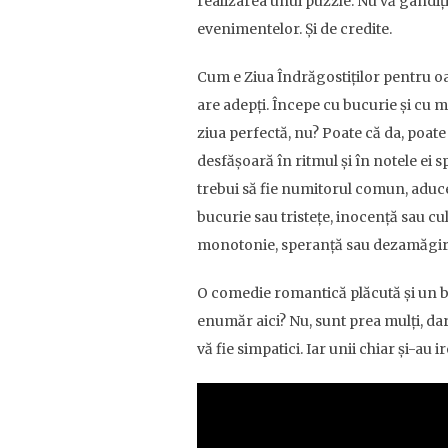
realizarea unui puzzle. Nu vă gândiț
evenimentelor. Și de credite.
Cum e Ziua Îndrăgostiților pentru oa
are adepți. Începe cu bucurie și cu ma
ziua perfectă, nu? Poate că da, poate c
desfășoară în ritmul și în notele ei s
trebui să fie numitorul comun, aduc
bucurie sau tristețe, inocență sau cu
monotonie, speranță sau dezamăgir
O comedie romantică plăcută și un bu
enumăr aici? Nu, sunt prea mulți, dar 
vă fie simpatici. Iar unii chiar și-au 