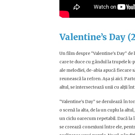
Valentine’s Day (
Un film despre “Valentine’s Day” de l
care te duce cu gândul la trupele k-
ale melodiei, de-abia apucă fiecare s
reunească la refren. Așa și aici. Parte
altul, se intersectează unii cu alții în
“Valentine’s Day” se derulează în ton
o scenă la alta, de la un cuplu la alt
un ciclu oarecum repetabil. Dacă la î
se creează conexiuni între ele, pentru