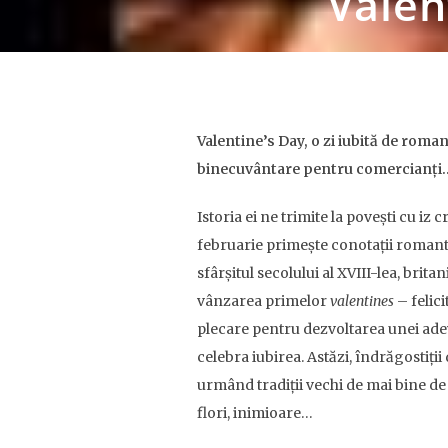
Valen
Valentine’s Day, o zi iubită de roman
binecuvântare pentru comercianți
Istoria ei ne trimite la povești cu iz
februarie primește conotații romantic
sfârșitul secolului al XVIII-lea, brit
vânzarea primelor
valentines
– felic
plecare pentru dezvoltarea unei adev
celebra iubirea. Astăzi, îndrăgostiți
urmând tradiții vechi de mai bine de
flori, inimioare…