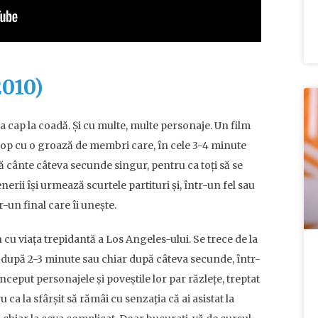
2010)
a cap la coadă. Și cu multe, multe personaje. Un film
pop cu o groază de membri care, în cele 3-4 minute
ă cânte câteva secunde singur, pentru ca toți să se
nerii își urmează scurtele partituri și, într-un fel sau
tr-un final care îi unește.
 cu viața trepidantă a Los Angeles-ului. Se trece de la
ul, după 2-3 minute sau chiar după câteva secunde, într-
nceput personajele și poveștile lor par răzlețe, treptat
 ca la sfârșit să rămâi cu senzația că ai asistat la