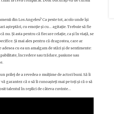
i chiar la ceva complicat. Doar bucurați-vă de cursul
menii din Los Angeles? Ca peste tot, acolo unde își
ri așteptări, cu emoție și cu… agitație. Trebuie să fie
ă nu. Și asta pentru că fiecare relație, ca și în viață, se
pecifice. Și mai ales pentru că dragostea, care ar
e adesea cu ea un amalgam de stări și de sentimente:
lpabilitate, încredere sau trădare, pasiune sau
e.
n prilej de a revedea o mulțime de actori buni. Să îi
vă garantez că o să îi cunoașteți mai pe toți și că o să
irosit talentul în replici de câteva cuvinte…