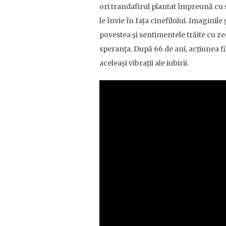
ori trandafirul plantat împreună cu s
le învie în fața cinefilului. Imaginil
povestea și sentimentele trăite cu ze
speranța. După 66 de ani, acțiunea fi
aceleași vibrații ale iubirii.