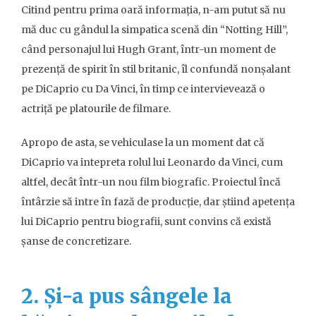
Citind pentru prima oară informația, n-am putut să nu
mă duc cu gândul la simpatica scenă din “Notting Hill”,
când personajul lui Hugh Grant, într-un moment de
prezență de spirit în stil britanic, îl confundă nonșalant
pe DiCaprio cu Da Vinci, în timp ce intervievează o
actriță pe platourile de filmare.
Apropo de asta, se vehiculase la un moment dat că
DiCaprio va intepreta rolul lui Leonardo da Vinci, cum
altfel, decât într-un nou film biografic. Proiectul încă
întârzie să intre în fază de producție, dar știind apetența
lui DiCaprio pentru biografii, sunt convins că există
șanse de concretizare.
2. Și-a pus sângele la