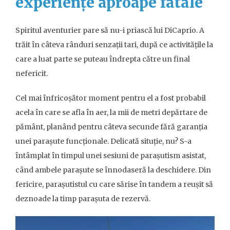
experiențe aproape fatale
Spiritul aventurier pare să nu-i priască lui DiCaprio. A
trăit în câteva rânduri senzații tari, după ce activitățile la
care a luat parte se puteau îndrepta către un final
nefericit.
Cel mai înfricoșător moment pentru el a fost probabil
acela în care se afla în aer, la mii de metri depărtare de
pământ, planând pentru câteva secunde fără garanția
unei parașute funcționale. Delicată situție, nu? S-a
întâmplat în timpul unei sesiuni de parașutism asistat,
când ambele parașute se înnodaseră la deschidere. Din
fericire, parașutistul cu care sărise în tandem a reușit să
deznoade la timp parașuta de rezervă.