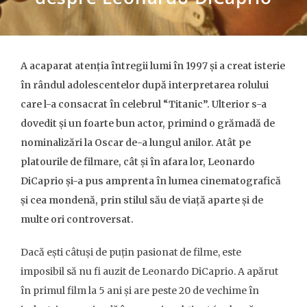
A acaparat atenția întregii lumi în 1997 și a creat isterie
în rândul adolescentelor după interpretarea rolului
care l-a consacrat în celebrul “Titanic”. Ulterior s-a
dovedit și un foarte bun actor, primind o grămadă de
nominalizări la Oscar de-a lungul anilor. Atât pe
platourile de filmare, cât și în afara lor, Leonardo
DiCaprio și-a pus amprenta în lumea cinematografică
și cea mondenă, prin stilul său de viață aparte și de
multe ori controversat.
Dacă ești câtuși de puțin pasionat de filme, este
imposibil să nu fi auzit de Leonardo DiCaprio. A apărut
în primul film la 5 ani și are peste 20 de vechime în