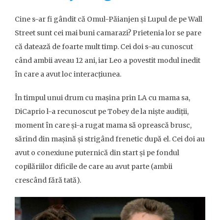
Cine s-ar fi gândit că Omul-Păianjen și Lupul de pe Wall
Street sunt cei mai buni camarazi? Prietenia lor se pare
că datează de foarte mult timp. Cei doi s-au cunoscut
când ambii aveau 12 ani, iar Leo a povestit modul inedit
în care a avut loc interacțiunea.
În timpul unui drum cu mașina prin LA cu mama sa,
DiCaprio l-a recunoscut pe Tobey de la niște audiții,
moment în care și-a rugat mama să oprească brusc,
sărind din mașină și strigând frenetic după el. Cei doi au
avut o conexiune puternică din start și pe fondul
copilăriilor dificile de care au avut parte (ambii
crescând fără tată).