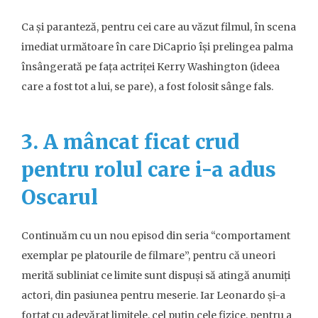
Ca și paranteză, pentru cei care au văzut filmul, în scena
imediat următoare în care DiCaprio își prelingea palma
însângerată pe fața actriței Kerry Washington (ideea
care a fost tot a lui, se pare), a fost folosit sânge fals.
3. A mâncat ficat crud
pentru rolul care i-a adus
Oscarul
Continuăm cu un nou episod din seria “comportament
exemplar pe platourile de filmare”, pentru că uneori
merită subliniat ce limite sunt dispuși să atingă anumiți
actori, din pasiunea pentru meserie. Iar Leonardo și-a
forțat cu adevărat limitele, cel puțin cele fizice, pentru a