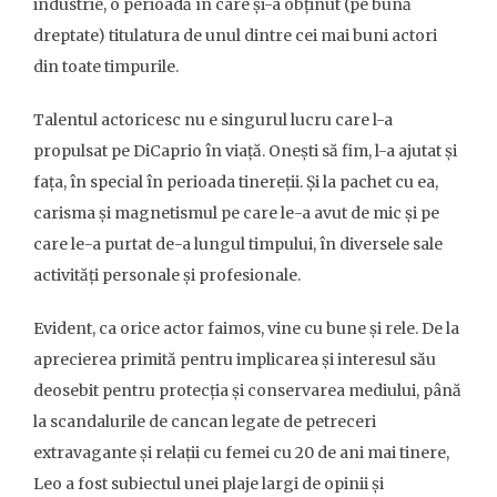
industrie, o perioadă în care și-a obținut (pe bună
dreptate) titulatura de unul dintre cei mai buni actori
din toate timpurile.
Talentul actoricesc nu e singurul lucru care l-a
propulsat pe DiCaprio în viață. Onești să fim, l-a ajutat și
fața, în special în perioada tinereții. Și la pachet cu ea,
carisma și magnetismul pe care le-a avut de mic și pe
care le-a purtat de-a lungul timpului, în diversele sale
activități personale și profesionale.
Evident, ca orice actor faimos, vine cu bune și rele. De la
aprecierea primită pentru implicarea și interesul său
deosebit pentru protecția și conservarea mediului, până
la scandalurile de cancan legate de petreceri
extravagante și relații cu femei cu 20 de ani mai tinere,
Leo a fost subiectul unei plaje largi de opinii și