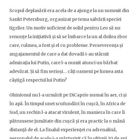
Scopul deplasării era acela de a ajunge la un summit din
Sankt Petersburg, organizat pe tema salvării speciei
tigrilor. Un motiv suficient de solid pentru Leo să nu
renunțe la inițiativă și să se îmbarce la un al doilea zbor
care, culmea, a fost și el cu probleme. Perseverența și
angajamentul de care a dat dovadă i-au stârnit
admirația lui Putin, care l-a numit atunci un bărbat
adevărat. Și să fim serioși… câți oameni pe lumea asta
câștigă respectul lui Putin?
Ghinionul nu l-a urmărit pe DiCaprio numai în aer, ci și
în apă. În timpul unei scufundări în cușcă, în Africa de
Sud, un rechin l-a atacat virulent, în maniera în care îi
pătrunsese jumătate din cușcă și era practic la o mână
distanță de el. La finalul experienței cu adrenalină,
personalul de acolo i-a mărturisit că în ultimii 30 de ani