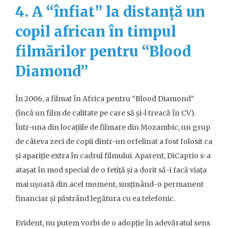
4. A “înfiat” la distanță un
copil african în timpul
filmărilor pentru “Blood
Diamond”
În 2006, a filmat în Africa pentru “Blood Diamond”
(încă un film de calitate pe care să și-l treacă în CV).
Într-una din locațiile de filmare din Mozambic, un grup
de câteva zeci de copii dintr-un orfelinat a fost folosit ca
și apariție extra în cadrul filmului. Aparent, DiCaprio s-a
atașat în mod special de o fetiță și a dorit să-i facă viața
mai ușoară din acel moment, susținând-o permanent
financiar și păstrând legătura cu ea telefonic.
Evident, nu putem vorbi de o adopție în adevăratul sens