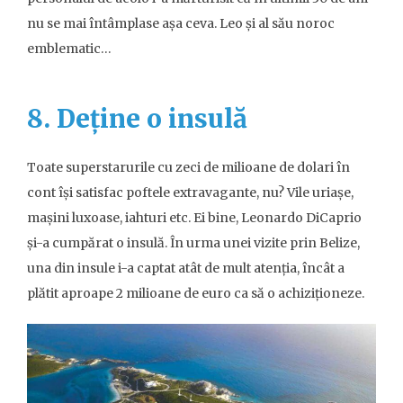
nu se mai întâmplase așa ceva. Leo și al său noroc
emblematic…
8. Deține o insulă
Toate superstarurile cu zeci de milioane de dolari în
cont își satisfac poftele extravagante, nu? Vile uriașe,
mașini luxoase, iahturi etc. Ei bine, Leonardo DiCaprio
și-a cumpărat o insulă. În urma unei vizite prin Belize,
una din insule i-a captat atât de mult atenția, încât a
plătit aproape 2 milioane de euro ca să o achiziționeze.